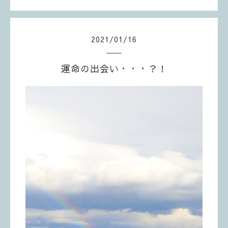
2021
/
01
/
16
運命の出会い・・・？！