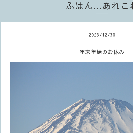
ふはん...あれこ
2023
/
12
/
30
年末年始のお休み