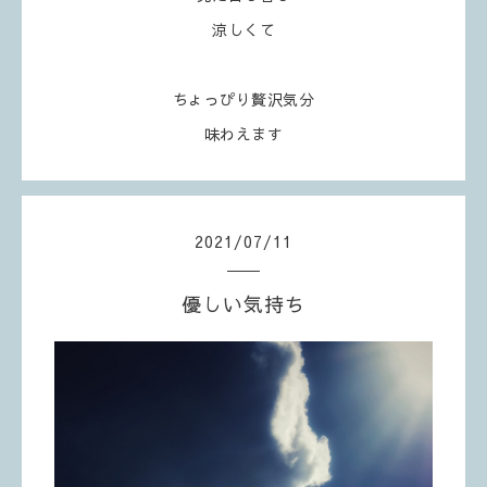
涼しくて
ちょっぴり贅沢気分
味わえます
2021
/
07
/
11
優しい気持ち