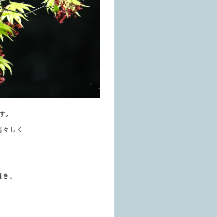
す。
瑞々しく
頂き、