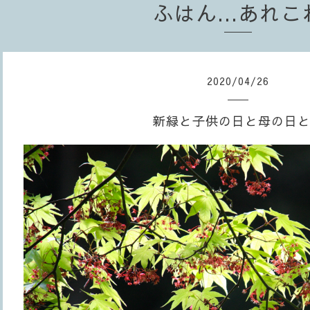
ふはん...あれこ
2020
/
04
/
26
新緑と子供の日と母の日