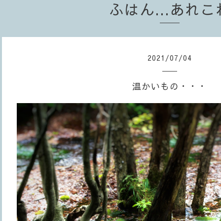
ふはん...あれこ
2021
/
07
/
04
温かいもの・・・